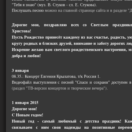
"Тебя я знаю" (муз. В. Стуков - сл. Е. Стукова).
Послушать песню
можно на главной странице сайта и в разделе "
Дорогие мои, поздравляю всех со Светлым праздник
Христова!
Пусть Рождество принесёт каждому из вас счастье, радость, у
кругу родных и близких друзей, внимание и заботу дорогих лю
Искренне желаю вам светлого рождественского настроения, м
добра и любви!
3 января
08.35.: Концерт Евгения Крылатова, т/к Россия 1.
Видеофайл выступления с песней "Спаси и сохрани" доступен 
(раздел "ТВ-версии концертов и творческие вечера").
1 января 2015
Дорогие мои!
C Новым годом!
Новый год - самый любимый с детства праздник! Ка
связываем с ним свои надежды на позитивные перем