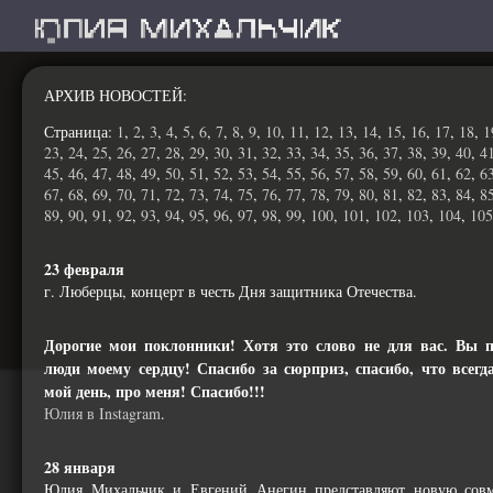
АРХИВ НОВОСТЕЙ
:
Страница:
1
,
2
,
3
,
4
,
5
,
6
,
7
,
8
,
9
,
10
,
11
,
12
,
13
,
14
,
15
,
16
,
17
,
18
,
1
23
,
24
,
25
,
26
,
27
,
28
,
29
,
30
,
31
,
32
,
33
,
34
,
35
,
36
,
37
,
38
,
39
,
40
,
4
45
,
46
,
47
,
48
,
49
,
50
,
51
,
52
,
53
,
54
,
55
,
56
,
57
,
58
,
59
,
60
,
61
,
62
,
6
67
,
68
,
69
,
70
,
71
,
72
,
73
,
74
,
75
,
76
,
77
,
78
,
79
,
80
,
81
,
82
,
83
,
84
,
8
89
,
90
,
91
,
92
,
93
,
94
,
95
,
96
,
97
,
98
,
99
,
100
,
101
,
102
,
103
,
104
,
105
23 февраля
г. Люберцы, концерт в честь Дня защитника Отечества.
Дорогие мои поклонники! Хотя это слово не для вас. Вы п
люди моему сердцу! Спасибо за сюрприз, спасибо, что всегд
мой день, про меня! Спасибо!!!
Юлия в Instagram
.
28 января
Юлия Михальчик и Евгений Анегин представляют новую сов